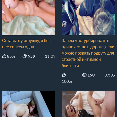
Оставь эту игрушку, я без
Зачем мастурбировать в
нее совсем одна.
одиночестве в дороге, если
можно позвать подругу для
85%
959
11:09
страстной интимной
близости
198
07:35
100%