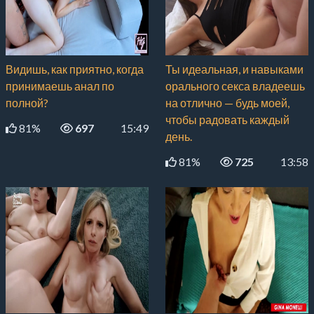
Видишь, как приятно, когда
Ты идеальная, и навыками
принимаешь анал по
орального секса владеешь
полной?
на отлично — будь моей,
чтобы радовать каждый
81%
697
15:49
день.
81%
725
13:58