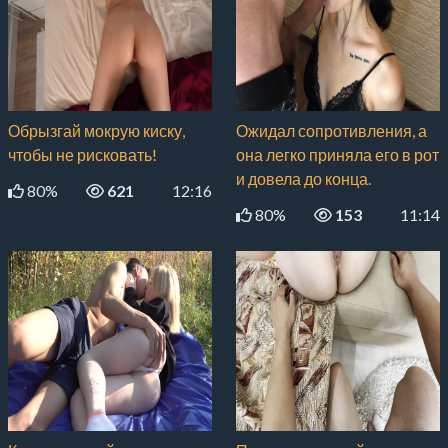
Обрызгай мокрую киску,
Ожидал сопротивления, а
чтобы не рисковать!
она легко приняла его в рот
и довела до конца.
80%
621
12:16
80%
153
11:14