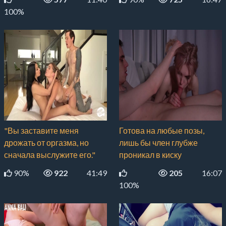
100%
"Вы заставите меня
Готова на любые позы,
дрожать от оргазма, но
лишь бы член глубже
сначала выслужите его."
проникал в киску
90%
922
41:49
205
16:07
100%