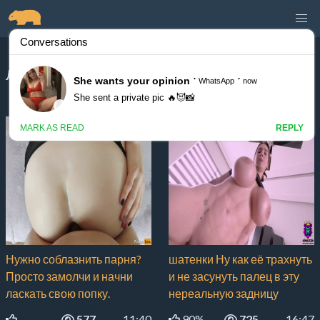
Лучшее порно за месяц, страница 1
Лучшее порно:
за месяц
,
за все время
,
наши
рекомендации
Нужно соблазнить парня?
шатенки Ну как её трахнуть
Просто замолчи и начни
и не засунуть палец в эту
ласкать свою попку.
нереальную задницу
577
11:40
90%
725
16:47