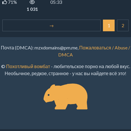
71%
05:33
1 031
→
1
2
Почта (DMCA):
mzxdomains@pm.me
,
Пожаловаться / Abuse /
DMCA
©
Похотливый вомбат
- любительское порно на любой вкус.
Необычное, редкое, странное - у нас вы найдете всё это!