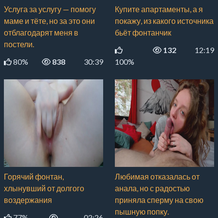
Услуга за услугу — помогу
Купите апартаменты, а я
маме и тёте, но за это они
покажу, из какого источника
отблагодарят меня в
бьёт фонтанчик
постели.
132
12:19
80%
838
30:39
100%
Горячий фонтан,
Любимая отказалась от
хлынувший от долгого
анала, но с радостью
воздержания
приняла сперму на свою
пышную попку.
77%
02:26