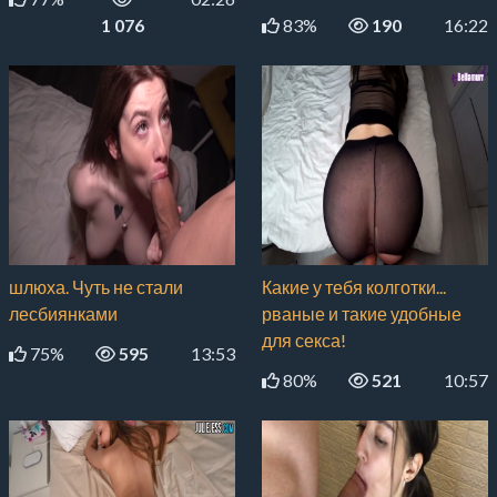
1 076
83%
190
16:22
шлюха. Чуть не стали
Какие у тебя колготки...
лесбиянками
рваные и такие удобные
для секса!
75%
595
13:53
80%
521
10:57