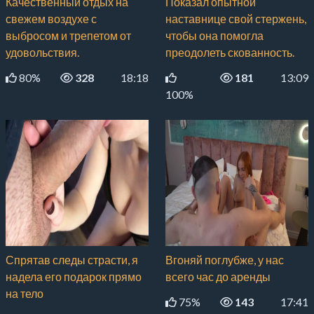
Качественный отдых на
Показал опытной
свежем воздухе с
наставнице свой стержень,
выбросом и трепетом от
чтобы она помогла
удовольствия.
преодолеть скованность.
80%
328
18:18
181
13:09
100%
Спрятав следы страсти, я
Вгоняй поглубже, у нас
надела его подарок прямо
всего час до аренды
на тело
75%
143
17:41