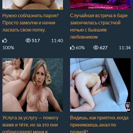
Нужно соблазнить парня?
Случайная встреча в баре
Просто замолчи и начни
закончилась страстной
ласкать свою попку.
ночью с бывшим
любовником
517
11:40
100%
60%
627
11:34
Услуга за услугу — помогу
Видишь, как приятно, когда
маме и тёте, но за это они
принимаешь анал по
отблагодарят меня в
полной?