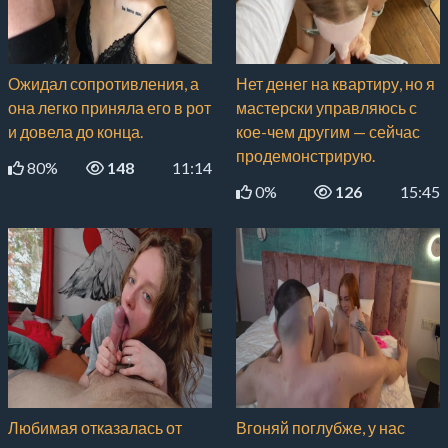
Ожидал сопротивления, а
Нет денег на квартиру, но я
она легко приняла его в рот
мастерски управляюсь с
и довела до конца.
кое-чем другим — сейчас
продемонстрирую.
80%
148
11:14
0%
126
15:45
Любимая отказалась от
Вгоняй поглубже, у нас