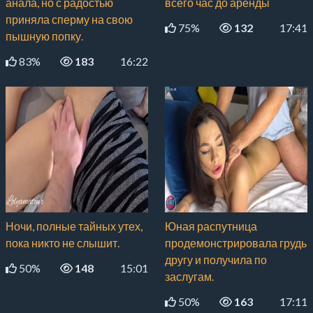
анала, но с радостью
всего час до аренды
приняла сперму на свою
75%
132
17:41
пышную попку.
83%
183
16:22
Ночи, полные тайных утех,
Юная распутница
пока никто не слышит.
продемонстрировала грудь
другу и получила по
50%
148
15:01
заслугам.
50%
163
17:11