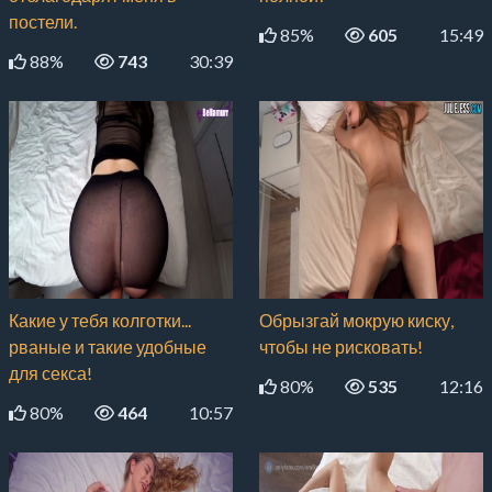
постели.
85%
605
15:49
88%
743
30:39
Какие у тебя колготки...
Обрызгай мокрую киску,
рваные и такие удобные
чтобы не рисковать!
для секса!
80%
535
12:16
80%
464
10:57