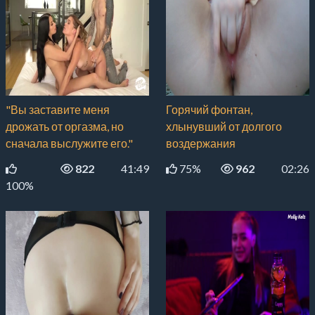
"Вы заставите меня
Горячий фонтан,
дрожать от оргазма, но
хлынувший от долгого
сначала выслужите его."
воздержания
822
41:49
75%
962
02:26
100%