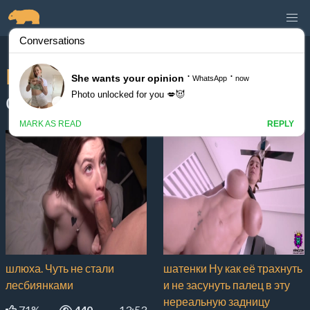
Новые порно ролики
,
страница #1 из 714
шлюха. Чуть не стали
шатенки Ну как её трахнуть
лесбиянками
и не засунуть палец в эту
нереальную задницу
71%
440
13:53