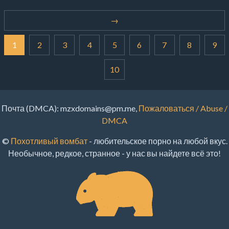
→
1
2
3
4
5
6
7
8
9
10
Почта (DMCA):
mzxdomains@pm.me
,
Пожаловаться / Abuse /
DMCA
©
Похотливый вомбат
- любительское порно на любой вкус.
Необычное, редкое, странное - у нас вы найдете всё это!