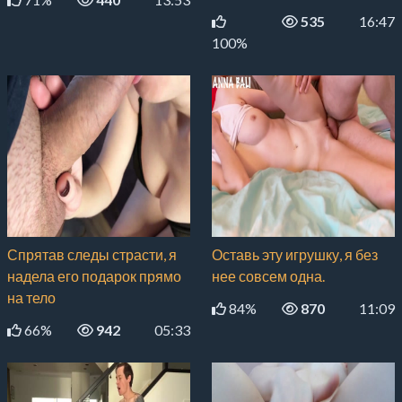
535
16:47
100%
Спрятав следы страсти, я
Оставь эту игрушку, я без
надела его подарок прямо
нее совсем одна.
на тело
84%
870
11:09
66%
942
05:33