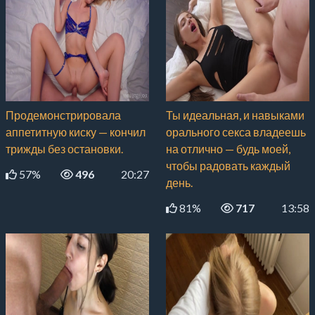
Продемонстрировала
Ты идеальная, и навыками
аппетитную киску — кончил
орального секса владеешь
трижды без остановки.
на отлично — будь моей,
чтобы радовать каждый
57%
496
20:27
день.
81%
717
13:58